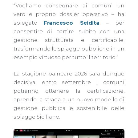
“Vogliamo consegnare ai comuni un
vero e proprio dossier operativo – ha
spiegato
Francesco Seidita
– per
consentire di partire subito con una
gestione strutturata e certificabile,
trasformando le spiagge pubbliche in un
esempio virtuoso per tutto il territorio.”
La stagione balneare 2026 sarà dunque
decisiva: entro settembre i comuni
potranno ottenere la certificazione,
aprendo la strada a un nuovo modello di
gestione pubblica e sostenibile delle
spiagge Siciliane.