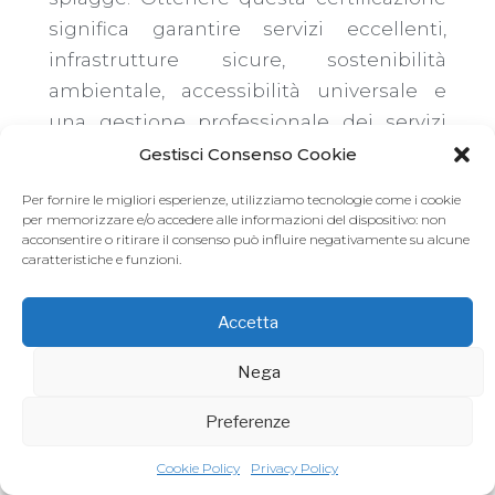
significa garantire servizi eccellenti,
infrastrutture sicure, sostenibilità
ambientale, accessibilità universale e
una gestione professionale dei servizi
balneari.
Gestisci Consenso Cookie
Per fornire le migliori esperienze, utilizziamo tecnologie come i cookie
A partire da febbraio prenderà il via un
per memorizzare e/o accedere alle informazioni del dispositivo: non
acconsentire o ritirare il consenso può influire negativamente su alcune
ciclo di corsi gratuiti, curati dal docente
caratteristiche e funzioni.
Francesco Seidita per Kepos Group,
rivolti a tecnici comunali e imprenditori
Accetta
del settore balneare. Alle giornate
formative sono invitati anche i titolari
Nega
degli stabilimenti balneari che
Preferenze
intendono approfondire la tematica
della certificazione e acquisire gli
Cookie Policy
Privacy Policy
strumenti necessari per ottenerla per i