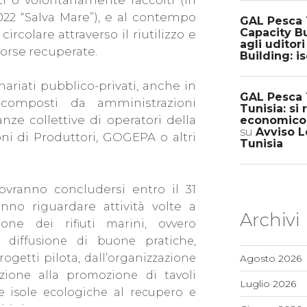
022 “Salva Mare”), e al contempo
GAL Pesca 
Capacity Bu
rcolare attraverso il riutilizzo e
agli uditori
isorse recuperate.
Building: is
enariati pubblico-privati, anche in
GAL Pesca T
 composti da amministrazioni
Tunisia: si
ze collettive di operatori della
economico p
su
Avviso Lo
oni di Produttori, GOGEPA o altri
Tunisia
dovranno concludersi entro il 31
no riguardare attività volte a
Archivi
zione
dei rifiuti marini, ovvero
la diffusione di buone pratiche,
ogetti pilota, dall’organizzazione
Agosto 2026
azione alla promozione di tavoli
Luglio 2026
le isole ecologiche al recupero e