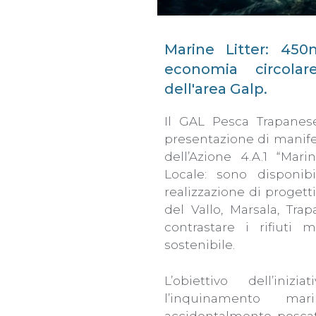
Marine Litter: 450
economia circolar
dell'area Galp.
Il GAL Pesca Trapanese
presentazione di manifes
dell’Azione 4.A.1 “Mar
Locale: sono disponibi
realizzazione di progett
del Vallo, Marsala, Tra
contrastare i rifiuti
sostenibile.
L’obiettivo dell’iniz
l’inquinamento mar
accidentalmente pescati