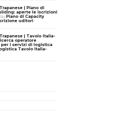
Trapanese | Piano di
ilding: aperte le iscrizioni
su
Piano di Capacity
crizione uditori
rapanese | Tavolo Italia-
 ricerca operatore
er i servizi di logistica
gistica Tavolo Italia-