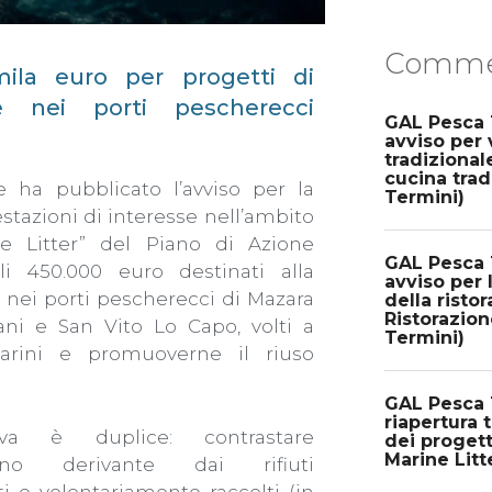
Commen
mila euro per progetti di
e nei porti pescherecci
GAL Pesca 
avviso per 
tradizional
cucina trad
 ha pubblicato l’avviso per la
Termini)
tazioni di interesse nell’ambito
ine Litter” del Piano di Azione
GAL Pesca 
li 450.000 euro destinati alla
avviso per 
i nei porti pescherecci di Mazara
della risto
Ristorazion
pani e San Vito Lo Capo, volti a
Termini)
 marini e promuoverne il riuso
GAL Pesca T
riapertura 
iativa è duplice: contrastare
dei progett
Marine Litt
ino derivante dai rifiuti
 o volontariamente raccolti (in