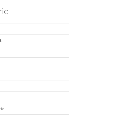
ie
i
ia