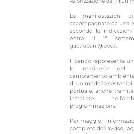
valorizzazione dei rifiuti m
Le manifestazioni d
accompagnate da una rel
secondo le indicazioni d
entro il 1° settemb
gactrapani@pec.it.
Il bando rappresenta un
le marinerie del T
cambiamento ambientale
di un modello sostenibile
portuale, anche tramite 
installate nell’
programmazione.
Per maggiori informazion
completo dell’avviso, rag