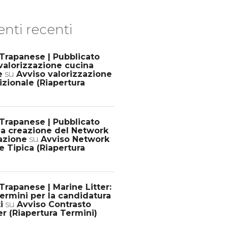
ti recenti
Trapanese | Pubblicato
valorizzazione cucina
e
su
Avviso valorizzazione
izionale (Riapertura
Trapanese | Pubblicato
la creazione del Network
razione
su
Avviso Network
e Tipica (Riapertura
rapanese | Marine Litter:
termini per la candidatura
i
su
Avviso Contrasto
er (Riapertura Termini)