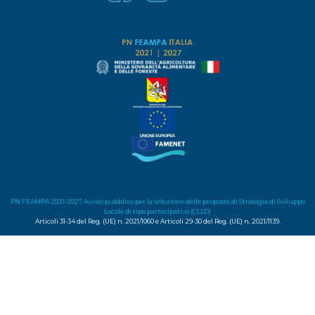
PN FEAMPA 2021-2027 Avviso pubblico per la selezione delle proposte di Strategia di Sviluppo
Locale di tipo partecipativo (CLLD)
Articoli 31-34 del Reg. (UE) n. 2021/1060 e Articoli 29-30 del Reg. (UE) n. 2021/1139.