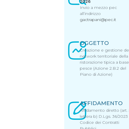
2026
Invio a mezzo pec
all’indirizzo
gactrapani@pec.it
OGGETTO
Creazione e gestione de
network territoriale della
ristorazione tipica a base
pesce (Azione 2.B.2 del
Piano di Azione)
AFFIDAMENTO
Affidamento diretto (art.
lettera b) D.Lgs. 36/2023
Codice dei Contratti
Pubblici.