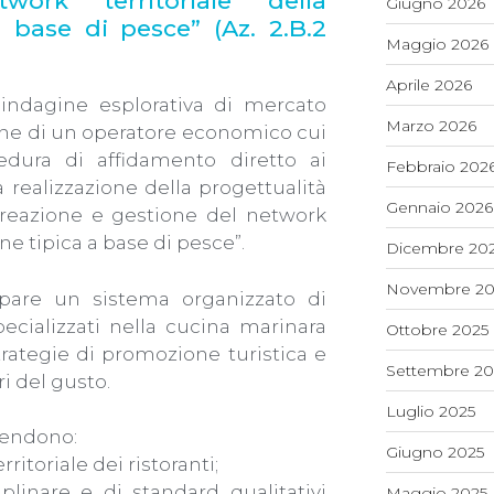
work territoriale della
Giugno 2026
a base di pesce” (Az. 2.B.2
Maggio 2026
Aprile 2026
i indagine esplorativa di mercato
Marzo 2026
zione di un operatore economico cui
edura di affidamento diretto ai
Febbraio 202
la realizzazione della progettualità
Gennaio 2026
 “Creazione e gestione del network
one tipica a base di pesce”.
Dicembre 20
Novembre 20
uppare un sistema organizzato di
specializzati nella cucina marinara
Ottobre 2025
strategie di promozione turistica e
Settembre 20
ri del gusto.
Luglio 2025
rendono:
Giugno 2025
ritoriale dei ristoranti;
plinare e di standard qualitativi
Maggio 2025