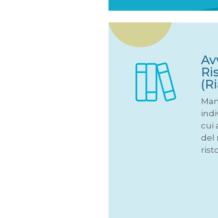
Av
Ri
(R
Man
ind
cui 
del 
rist