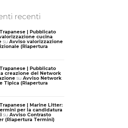
ti recenti
Trapanese | Pubblicato
valorizzazione cucina
e
su
Avviso valorizzazione
izionale (Riapertura
Trapanese | Pubblicato
la creazione del Network
razione
su
Avviso Network
e Tipica (Riapertura
rapanese | Marine Litter:
termini per la candidatura
i
su
Avviso Contrasto
er (Riapertura Termini)