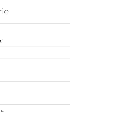
ie
i
ia