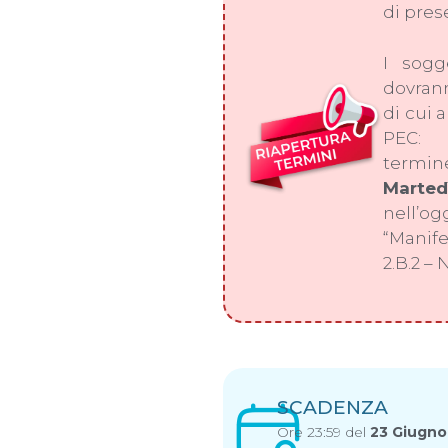
di pres
I sogg
dovran
di cui a
PEC: g
termi
Marted
nell’og
“Manife
2.B.2 –
SCADENZA
Ore 23:59 del
23 Giugno