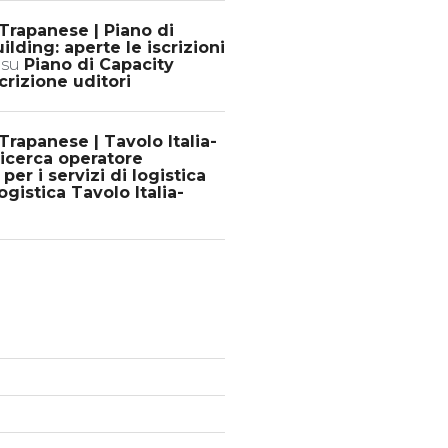
Trapanese | Piano di
ilding: aperte le iscrizioni
su
Piano di Capacity
crizione uditori
rapanese | Tavolo Italia-
 ricerca operatore
er i servizi di logistica
gistica Tavolo Italia-