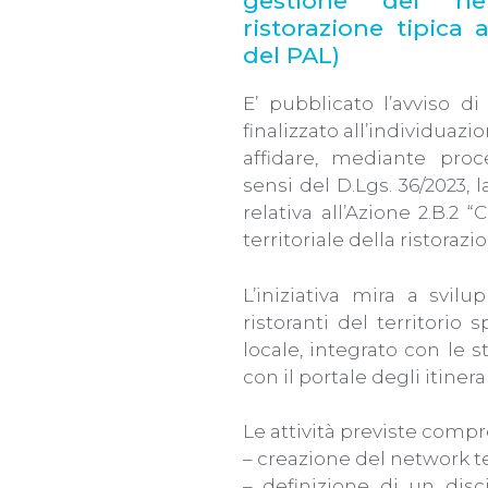
gestione del net
ristorazione tipica 
del PAL)
E’ pubblicato l’avviso d
finalizzato all’individua
affidare, mediante proc
sensi del D.Lgs. 36/2023, 
relativa all’Azione 2.B.2
territoriale della ristorazi
L’iniziativa mira a svil
ristoranti del territorio 
locale, integrato con le 
con il portale degli itinera
Le attività previste comp
– creazione del network ter
– definizione di un disci