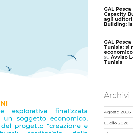
GAL Pesca 
Capacity Bu
agli uditori
Building: is
GAL Pesca T
Tunisia: si
economico p
su
Avviso Lo
Tunisia
Archivi
NI
 esplorativa finalizzata
Agosto 2026
di un soggetto economico,
Luglio 2026
e del progetto "creazione e