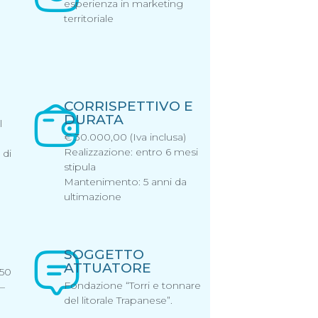
esperienza in marketing
territoriale
CORRISPETTIVO E
DURATA
l
€ 30.000,00 (Iva inclusa)
Realizzazione: entro 6 mesi
 di
stipula
Mantenimento: 5 anni da
ultimazione
SOGGETTO
ATTUATORE
 50
Fondazione “Torri e tonnare
 –
del litorale Trapanese”.