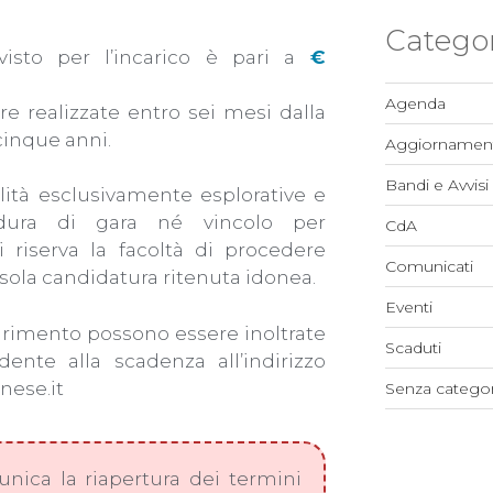
Categor
isto per l’incarico è pari a
€
Agenda
re realizzate entro sei mesi dalla
cinque anni.
Aggiornament
Bandi e Avvisi
alità esclusivamente esplorative e
edura di gara né vincolo per
CdA
i riserva la facoltà di procedere
Comunicati
sola candidatura ritenuta idonea.
Eventi
iarimento possono essere inoltrate
Scaduti
ente alla scadenza all’indirizzo
nese.it
Senza categor
nica la riapertura dei termini