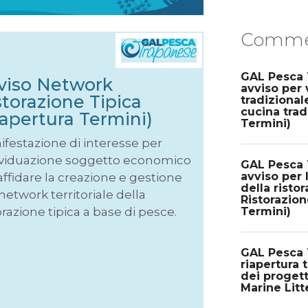
Commen
GAL Pesca 
viso Network
avviso per 
storazione Tipica
tradizional
cucina trad
iapertura Termini)
Termini)
ifestazione di interesse per
ividuazione soggetto economico
GAL Pesca 
avviso per 
affidare la creazione e gestione
della risto
network territoriale della
Ristorazion
Termini)
orazione tipica a base di pesce.
GAL Pesca T
riapertura 
dei progett
Marine Litt