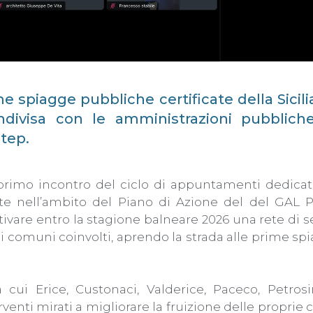
e spiagge pubbliche certificate della Sicili
ndivisa con le amministrazioni pubbliche
tep.
l primo incontro del ciclo di appuntamenti dedicati
ate nell’ambito del Piano di Azione del del GAL 
tivare entro la stagione balneare 2026 una rete di se
sei comuni coinvolti, aprendo la strada alle prime sp
cui Erice, Custonaci, Valderice, Paceco, Petros
venti mirati a migliorare la fruizione delle proprie c