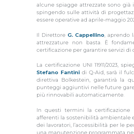
alcune spiagge attrezzate sono già i
spingendo sulle attività di progettaz
essere operative ad aprile-maggio 20
Il Direttore
G. Cappellino
, aprendo l
attrezzature non basta. È fondam
certificazione per garantire servizi di
La certificazione UNI 11911/2023, sp
Stefano Fantini
di Q-Aid, sarà il fu
direttiva Bolkestein, garantirà la q
punteggi aggiuntivi nelle future gar
più rinnovabili automaticamente.
In questi termini la certificazione
afferenti la sostenibilità ambientale e
dei lavoratori, l’accessibilità per le
una manutenzione programmata nel tem