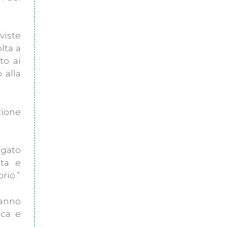
viste
lta a
to ai
 alla
tione
egato
ata e
rio.”
ranno
ica e