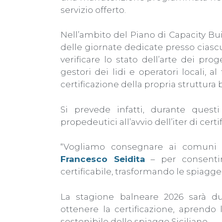
servizio offerto.
Nell’ambito del Piano di Capacity Bui
delle giornate dedicate presso ciasc
verificare lo stato dell’arte dei pro
gestori dei lidi e operatori locali, a
certificazione della propria struttura 
Si prevede infatti, durante ques
propedeutici all’avvio dell’iter di certi
“Vogliamo consegnare ai comuni u
Francesco Seidita
– per consentir
certificabile, trasformando le spiagge
La stagione balneare 2026 sarà d
ottenere la certificazione, aprend
sostenibile delle spiagge Siciliane.