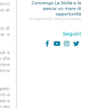
Convengo La Sicilia e la
tanno
pesca: un mare di
vo di
opportunità
23 Giugno 2026
Nessun commento
ra di
Seguici
one e
oup e
 alla
enere
ranno
petti
nti e
ale e
i del