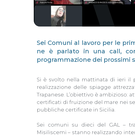
Sei Comuni al lavoro per le prim
ne è parlato in una call, co
programmazione dei prossimi s
Si è svolto nella mattinata di ieri i
realizzazione delle spiagge attrezz
Trapanese. L’obiettivo è ambizioso: at
certificati di fruizione del mare nei 
pubbliche certificate in Sicilia.
Sei comuni su dieci del GAL – tra 
Misiliscemi – stanno realizzando inter