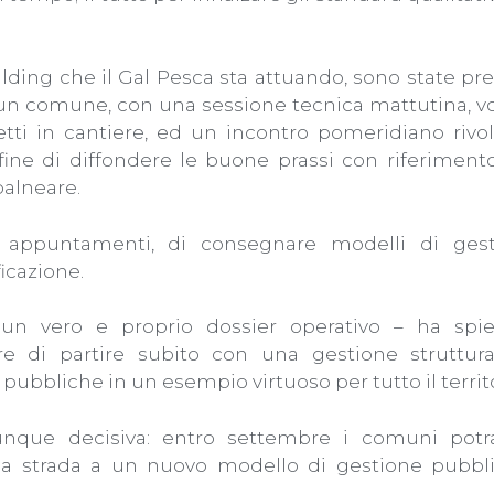
lding che il Gal Pesca sta attuando, sono state pre
un comune, con una sessione tecnica mattutina, vo
getti in cantiere, ed un incontro pomeridiano rivol
l fine di diffondere le buone prassi con riferimento
balneare.
ti appuntamenti, di consegnare modelli di ges
ficazione.
n vero e proprio dossier operativo – ha spi
e di partire subito con una gestione struttur
 pubbliche in un esempio virtuoso per tutto il territo
unque decisiva: entro settembre i comuni pot
o la strada a un nuovo modello di gestione pubbl