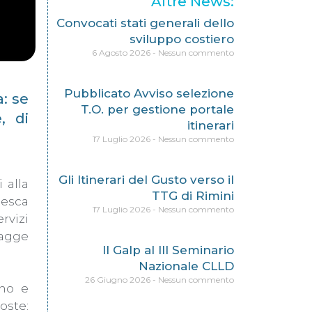
Altre News:
Convocati stati generali dello
sviluppo costiero
6 Agosto 2026
Nessun commento
Pubblicato Avviso selezione
a: se
T.O. per gestione portale
, di
itinerari
17 Luglio 2026
Nessun commento
Gli Itinerari del Gusto verso il
 alla
TTG di Rimini
Pesca
17 Luglio 2026
Nessun commento
rvizi
iagge
Il Galp al III Seminario
Nazionale CLLD
26 Giugno 2026
Nessun commento
ino e
oste: