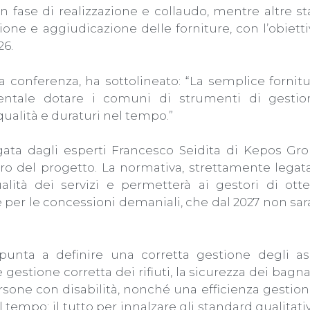
n fase di realizzazione e collaudo, mentre altre s
ione e aggiudicazione delle forniture, con l’obietti
26.
a conferenza, ha sottolineato: “La semplice fornitu
entale dotare i comuni di strumenti di gesti
 qualità e duraturi nel tempo.”
iegata dagli esperti Francesco Seidita di Kepos Gr
lcro del progetto. La normativa, strettamente legata
ualità dei servizi e permetterà ai gestori di ott
e per le concessioni demaniali, che dal 2027 non sa
 punta a definire una corretta gestione degli as
 gestione corretta dei rifiuti, la sicurezza dei bagna
 persone con disabilità, nonché una efficienza gestion
po; il tutto per innalzare gli standard qualitativ