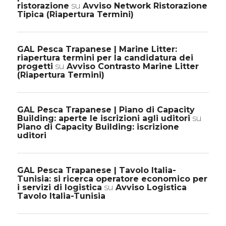
ristorazione
su
Avviso Network Ristorazione
Tipica (Riapertura Termini)
GAL Pesca Trapanese | Marine Litter:
riapertura termini per la candidatura dei
progetti
su
Avviso Contrasto Marine Litter
(Riapertura Termini)
GAL Pesca Trapanese | Piano di Capacity
Building: aperte le iscrizioni agli uditori
su
Piano di Capacity Building: iscrizione
uditori
GAL Pesca Trapanese | Tavolo Italia-
Tunisia: si ricerca operatore economico per
i servizi di logistica
su
Avviso Logistica
Tavolo Italia-Tunisia