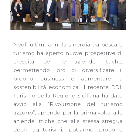
Negli ultimi anni la sinergia tra pesca e
turismo ha aperto nuove prospettive di
crescita per le aziende ittiche,
permettendo loro di diversificare il
proprio business e aumentare la
sostenibilità economica: il recente DDL
Turismo della Regione Siciliana ha dato
avvio alla “Rivoluzione del turismo
azzurro”, aprendo, per la prima volta, alle
aziende ittiche che, alla stessa stregua
degli agriturismi, potranno proporre