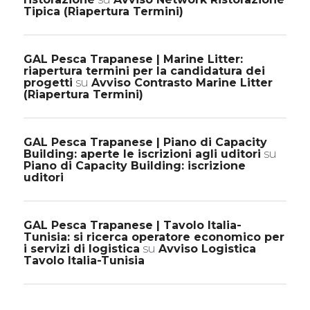
Tipica (Riapertura Termini)
GAL Pesca Trapanese | Marine Litter:
riapertura termini per la candidatura dei
progetti
su
Avviso Contrasto Marine Litter
(Riapertura Termini)
GAL Pesca Trapanese | Piano di Capacity
Building: aperte le iscrizioni agli uditori
su
Piano di Capacity Building: iscrizione
uditori
GAL Pesca Trapanese | Tavolo Italia-
Tunisia: si ricerca operatore economico per
i servizi di logistica
su
Avviso Logistica
Tavolo Italia-Tunisia