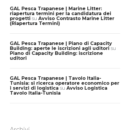
GAL Pesca Trapanese | Marine Litter:
riapertura termini per la candidatura dei
progetti
su
Avviso Contrasto Marine Litter
(Riapertura Termini)
GAL Pesca Trapanese | Piano di Capacity
Building: aperte le iscrizioni agli uditori
su
Piano di Capacity Building: iscrizione
uditori
GAL Pesca Trapanese | Tavolo Italia-
Tunisia: si ricerca operatore economico per
i servizi di logistica
su
Avviso Logistica
Tavolo Italia-Tunisia
Archivi