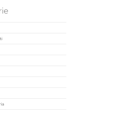
ie
i
ia