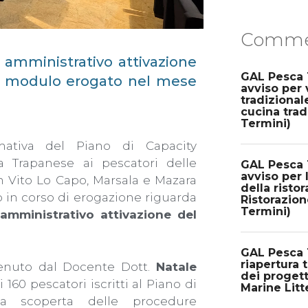
Commen
amministrativo attivazione
GAL Pesca 
rmo modulo erogato nel mese
avviso per 
tradizional
cucina trad
Termini)
rmativa del Piano di Capacity
a Trapanese ai pescatori delle
GAL Pesca 
avviso per 
n Vito Lo Capo, Marsala e Mazara
della risto
lo in corso di erogazione riguarda
Ristorazion
Termini)
amministrativo attivazione del
GAL Pesca T
riapertura 
 tenuto dal Docente Dott.
Natale
dei progett
 160 pescatori iscritti al Piano di
Marine Litt
lla scoperta delle procedure