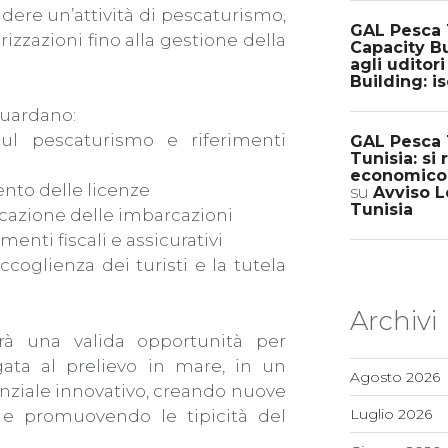
dere un’attività di pescaturismo,
GAL Pesca 
rizzazioni fino alla gestione della
Capacity Bu
agli uditori
Building: is
guardano:
ul pescaturismo e riferimenti
GAL Pesca T
Tunisia: si
economico p
ento delle licenze
su
Avviso Lo
Tunisia
ficazione delle imbarcazioni
nti fiscali e assicurativi
ccoglienza dei turisti e la tutela
Archivi
rà una valida opportunità per
egata al prelievo in mare, in un
Agosto 2026
enziale innovativo, creando nuove
Luglio 2026
 e promuovendo le tipicità del