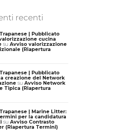
ti recenti
Trapanese | Pubblicato
valorizzazione cucina
e
su
Avviso valorizzazione
izionale (Riapertura
Trapanese | Pubblicato
la creazione del Network
razione
su
Avviso Network
e Tipica (Riapertura
rapanese | Marine Litter:
termini per la candidatura
i
su
Avviso Contrasto
er (Riapertura Termini)