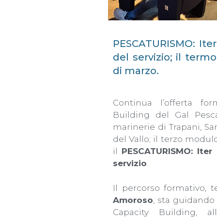
PESCATURISMO: Iter 
del servizio; il te
di marzo.
Continua l’offerta fo
Building del Gal Pesc
marinerie di Trapani, Sa
del Vallo; il terzo modu
il
PESCATURISMO: Iter 
servizio
.
Il percorso formativo,
Amoroso
, sta guidando i
Capacity Building, a