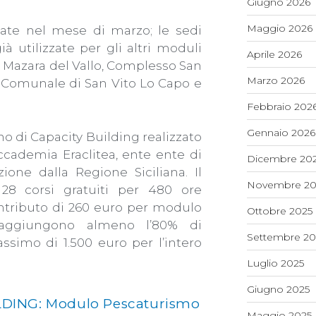
Giugno 2026
Maggio 2026
gate nel mese di marzo; le sedi
à utilizzate per gli altri moduli
Aprile 2026
di Mazara del Vallo, Complesso San
Marzo 2026
o Comunale di San Vito Lo Capo e
Febbraio 202
Gennaio 2026
no di Capacity Building realizzato
ccademia Eraclitea, ente ente di
Dicembre 20
ione dalla Regione Siciliana. Il
Novembre 20
28 corsi gratuiti per 480 ore
ntributo di 260 euro per modulo
Ottobre 2025
raggiungono almeno l’80% di
Settembre 20
ssimo di 1.500 euro per l’intero
Luglio 2025
Giugno 2025
DING: Modulo Pescaturismo
Maggio 2025