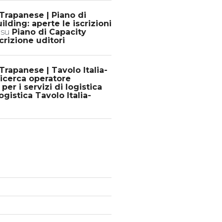
Trapanese | Piano di
ilding: aperte le iscrizioni
su
Piano di Capacity
crizione uditori
rapanese | Tavolo Italia-
 ricerca operatore
er i servizi di logistica
gistica Tavolo Italia-