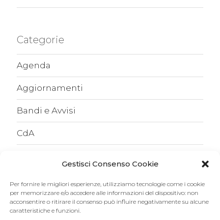
Categorie
Agenda
Aggiornamenti
Bandi e Avvisi
CdA
Comunicati
Gestisci Consenso Cookie
Eventi
Per fornire le migliori esperienze, utilizziamo tecnologie come i cookie
per memorizzare e/o accedere alle informazioni del dispositivo: non
Scaduti
acconsentire o ritirare il consenso può influire negativamente su alcune
caratteristiche e funzioni.