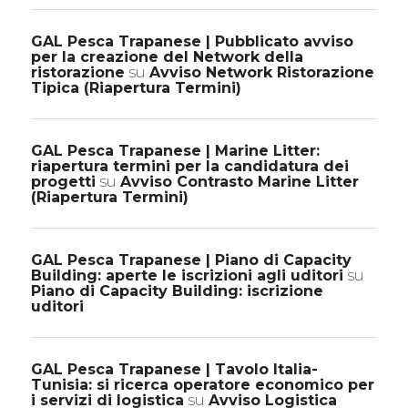
GAL Pesca Trapanese | Pubblicato avviso
per la creazione del Network della
ristorazione
su
Avviso Network Ristorazione
Tipica (Riapertura Termini)
GAL Pesca Trapanese | Marine Litter:
riapertura termini per la candidatura dei
progetti
su
Avviso Contrasto Marine Litter
(Riapertura Termini)
GAL Pesca Trapanese | Piano di Capacity
Building: aperte le iscrizioni agli uditori
su
Piano di Capacity Building: iscrizione
uditori
GAL Pesca Trapanese | Tavolo Italia-
Tunisia: si ricerca operatore economico per
i servizi di logistica
su
Avviso Logistica