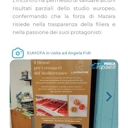
​L’incontro ha permesso di validare alcuni
risultati parziali dello studio europeo,
confermando che la forza di Mazara
risiede nella trasparenza della filiera e
nella passione dei suoi protagonisti.
EUMOFA in visita ad Angela Fish