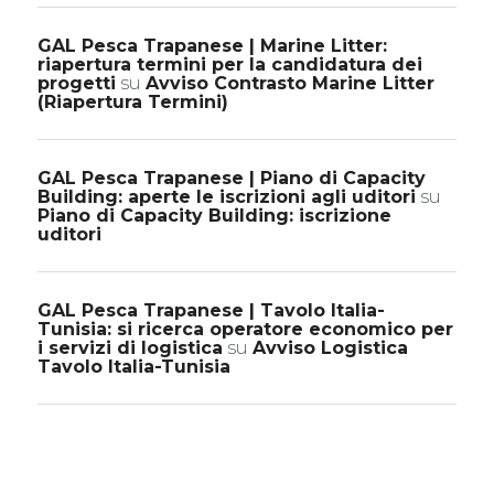
GAL Pesca Trapanese | Marine Litter:
riapertura termini per la candidatura dei
progetti
su
Avviso Contrasto Marine Litter
(Riapertura Termini)
GAL Pesca Trapanese | Piano di Capacity
Building: aperte le iscrizioni agli uditori
su
Piano di Capacity Building: iscrizione
uditori
GAL Pesca Trapanese | Tavolo Italia-
Tunisia: si ricerca operatore economico per
i servizi di logistica
su
Avviso Logistica
Tavolo Italia-Tunisia