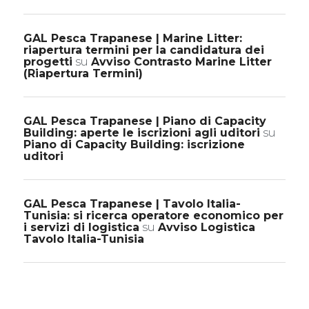
GAL Pesca Trapanese | Marine Litter:
riapertura termini per la candidatura dei
progetti
su
Avviso Contrasto Marine Litter
(Riapertura Termini)
GAL Pesca Trapanese | Piano di Capacity
Building: aperte le iscrizioni agli uditori
su
Piano di Capacity Building: iscrizione
uditori
GAL Pesca Trapanese | Tavolo Italia-
Tunisia: si ricerca operatore economico per
i servizi di logistica
su
Avviso Logistica
Tavolo Italia-Tunisia