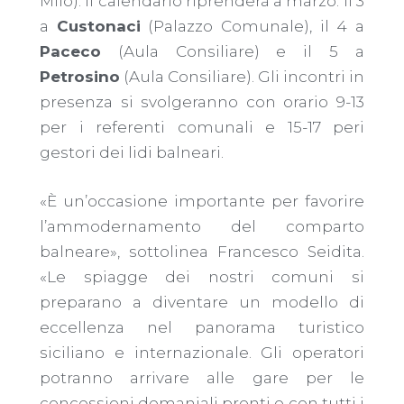
Milo). Il calendario riprenderà a marzo: il 3
a
Custonaci
(Palazzo Comunale), il 4 a
Paceco
(Aula Consiliare) e il 5 a
Petrosino
(Aula Consiliare). Gli incontri in
presenza si svolgeranno con orario 9-13
per i referenti comunali e 15-17 peri
gestori dei lidi balneari.
«È un’occasione importante per favorire
l’ammodernamento del comparto
balneare», sottolinea Francesco Seidita.
«Le spiagge dei nostri comuni si
preparano a diventare un modello di
eccellenza nel panorama turistico
siciliano e internazionale. Gli operatori
potranno arrivare alle gare per le
concessioni demaniali pronti e con tutti i