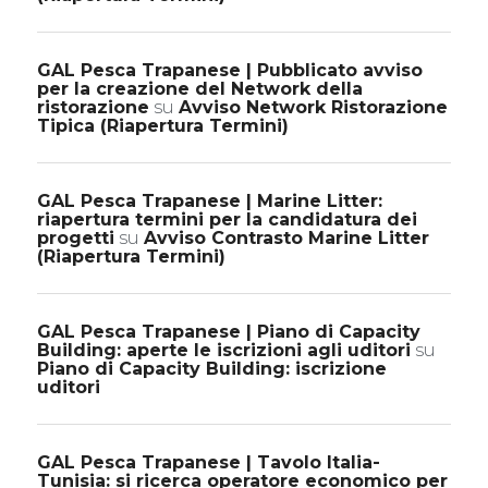
GAL Pesca Trapanese | Pubblicato avviso
per la creazione del Network della
ristorazione
su
Avviso Network Ristorazione
Tipica (Riapertura Termini)
GAL Pesca Trapanese | Marine Litter:
riapertura termini per la candidatura dei
progetti
su
Avviso Contrasto Marine Litter
(Riapertura Termini)
GAL Pesca Trapanese | Piano di Capacity
Building: aperte le iscrizioni agli uditori
su
Piano di Capacity Building: iscrizione
uditori
GAL Pesca Trapanese | Tavolo Italia-
Tunisia: si ricerca operatore economico per