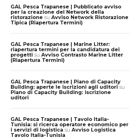
GAL Pesca Trapanese | Pubblicato avviso
per la creazione del Network della
ristorazione
su
Avviso Network Ristorazione
Tipica (Riapertura Termini)
GAL Pesca Trapanese | Marine Litter:
riapertura termini per la candidatura dei
progetti
su
Avviso Contrasto Marine Litter
(Riapertura Termini)
GAL Pesca Trapanese | Piano di Capacity
Building: aperte le iscrizioni agli uditori
su
Piano di Capacity Building: iscrizione
uditori
GAL Pesca Trapanese | Tavolo Italia-
Tunisia: si ricerca operatore economico per
i servizi di logistica
su
Avviso Logistica
Tavolo Italia-Tunisia