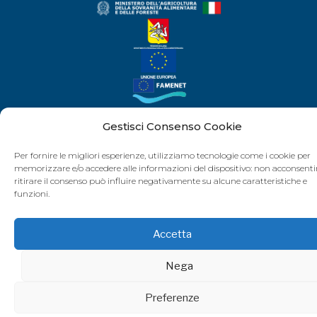
Gestisci Consenso Cookie
PN FEAMPA 2021-2027 Avviso pubblico per la selezione delle proposte di Strategia di Sviluppo
Locale di tipo partecipativo (CLLD)
Per fornire le migliori esperienze, utilizziamo tecnologie come i cookie per
Articoli 31-34 del Reg. (UE) n. 2021/1060 e Articoli 29-30 del Reg. (UE) n. 2021/1139.
memorizzare e/o accedere alle informazioni del dispositivo: non acconsenti
ritirare il consenso può influire negativamente su alcune caratteristiche e
funzioni.
Accetta
Nega
Preferenze