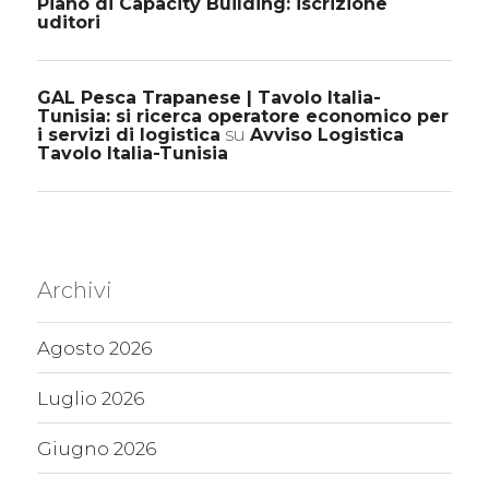
Piano di Capacity Building: iscrizione
uditori
GAL Pesca Trapanese | Tavolo Italia-
Tunisia: si ricerca operatore economico per
i servizi di logistica
su
Avviso Logistica
Tavolo Italia-Tunisia
Archivi
Agosto 2026
Luglio 2026
Giugno 2026