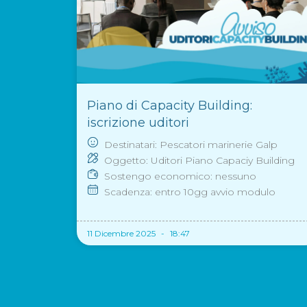
Piano di Capacity Building:
iscrizione uditori
Destinatari: Pescatori marinerie Galp
Oggetto: Uditori Piano Capaciy Building
Sostengo economico: nessuno
Scadenza: entro 10gg avvio modulo
11 Dicembre 2025
18:47