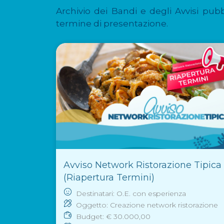
Archivio dei Bandi e degli Avvisi pubb
termine di presentazione.
Avviso Network Ristorazione Tipica
(Riapertura Termini)
Destinatari: O.E. con esperienza
Oggetto: Creazione network ristorazione
Budget: € 30.000,00