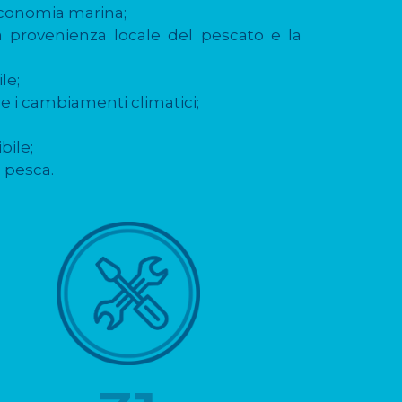
’economia marina;
a provenienza locale del pescato e la
le;
re i cambiamenti climatici;
bile;
 pesca.