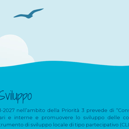
Sviluppo
027 nell’ambito della Priorità 3 prevede di “Cons
sulari e interne e promuovere lo sviluppo delle 
strumento di sviluppo locale di tipo partecipativo (C