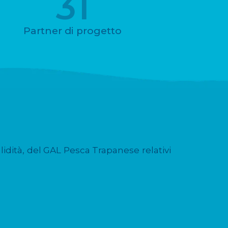
31
Partner di progetto
alidità, del GAL Pesca Trapanese relativi