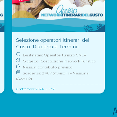
Selezione operatori Itinerari del
Gusto (Riapertura Termini)
Destinatari: Operatori turistici GALP
Oggetto: Costituzione Network Turistico
Nessun contributo previsto
Scadenza: 27/07 (Avviso 1) – Nessuna
(Avviso2)
6 Settembre 2024
17:21
A