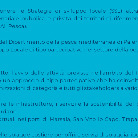
nere le Strategie di sviluppo locale (SSL) attra
nariale pubblica e privata dei territori di riferime
AL Pesca).
i del Dipartimento della pesca mediterranea di Paler
luppo Locale di tipo partecipativo nel settore della p
o, l’avvio delle attività previste nell’ambito del
so un approccio di tipo partecipativo che ha coinvo
zazioni di categoria e tutti gli stakeholders a vario t
are le infrastrutture, i servizi e la sostenibilità de
ardano:
ortuali nei porti di Marsala, San Vito lo Capo, Trap
le spiagge costiere per offrire servizi di spiaggia lib