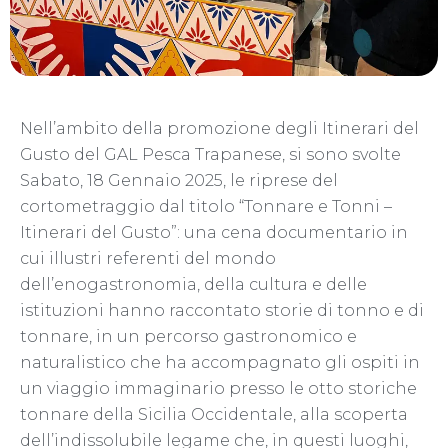
Nell’ambito della promozione degli Itinerari del
Gusto del GAL Pesca Trapanese, si sono svolte
Sabato, 18 Gennaio 2025, le riprese del
cortometraggio dal titolo “Tonnare e Tonni –
Itinerari del Gusto”: una cena documentario in
cui illustri referenti del mondo
dell’enogastronomia, della cultura e delle
istituzioni hanno raccontato storie di tonno e di
tonnare, in un percorso gastronomico e
naturalistico che ha accompagnato gli ospiti in
un viaggio immaginario presso le otto storiche
tonnare della Sicilia Occidentale, alla scoperta
dell’indissolubile legame che, in questi luoghi,