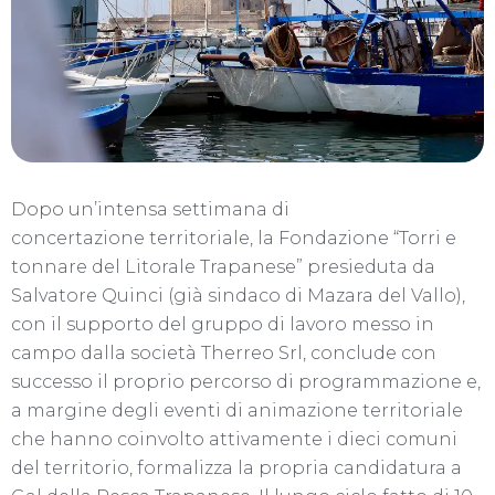
Dopo un’intensa settimana di
concertazione territoriale, la Fondazione “Torri e
tonnare del Litorale Trapanese” presieduta da
Salvatore Quinci (già sindaco di Mazara del Vallo),
con il supporto del gruppo di lavoro messo in
campo dalla società Therreo Srl, conclude con
successo il proprio percorso di programmazione e,
a margine degli eventi di animazione territoriale
che hanno coinvolto attivamente i dieci comuni
del territorio, formalizza la propria candidatura a